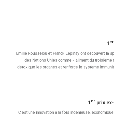
er
1
Emilie Rousselou et Franck Lepinay ont découvert la spi
des Nations Unies comme « aliment du troisième mill
détoxique les organes et renforce le système immunitai
er
1
prix ex
C’est une innovation à la fois ingénieuse, économique