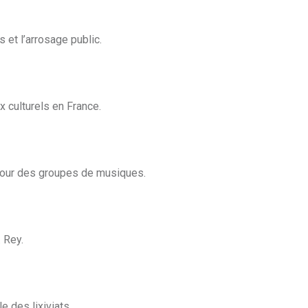
 et l’arrosage public.
ux culturels en France.
t pour des groupes de musiques.
 Rey.
e des lixiviats.