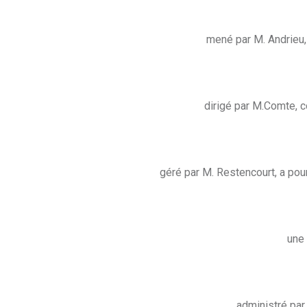
mené par M. Andrieu, 
dirigé par M.Comte, co
géré par M. Restencourt, a pou
une 
administré par 