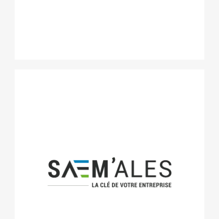
SAEM’Alès
La Société Anonyme d’Economie Mixte d’Alès
propose des locaux adaptés aux entreprises à
Agglomération
toutes les phases de création, de développement ou
d’implantation sur le territoire d’Alès Agglomération. Le parc
immobilier est constitué de pépinières d’entreprises
généralistes, ou spécialisées, d’hôtels d’entreprises et de
bâtiments relais).
www.saem-ales.com