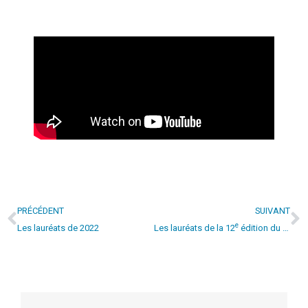
PRÉCÉDENT
SUIVANT
e
Les lauréats de 2022
Les lauréats de la 12
édition du concours Alès Audace